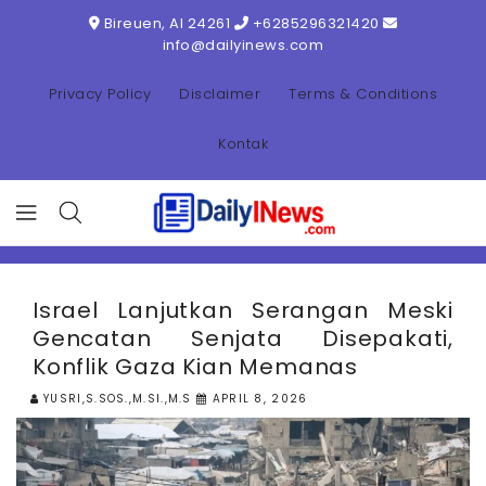
ONTENT
Bireuen, AI 24261
+6285296321420
info@dailyinews.com
Privacy Policy
Disclaimer
Terms & Conditions
Kontak
Israel Lanjutkan Serangan Meski
Gencatan Senjata Disepakati,
Konflik Gaza Kian Memanas
YUSRI,S.SOS.,M.SI.,M.S
APRIL 8, 2026