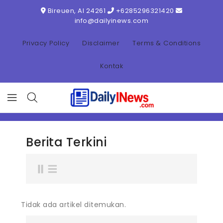
ONTENT
Bireuen, AI 24261
+6285296321420
info@dailyinews.com
Privacy Policy
Disclaimer
Terms & Conditions
Kontak
Berita Terkini
Tidak ada artikel ditemukan.