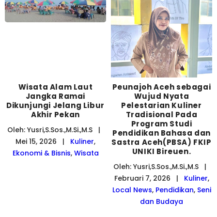
Wisata Alam Laut
Peunajoh Aceh sebagai
Jangka Ramai
Wujud Nyata
Dikunjungi Jelang Libur
Pelestarian Kuliner
Akhir Pekan
Tradisional Pada
Program Studi
Oleh: Yusri,S.Sos.,M.Si.,M.S |
Pendidikan Bahasa dan
Mei 15, 2026 |
Kuliner
,
Sastra Aceh(PBSA) FKIP
UNIKI Bireuen.
Ekonomi & Bisnis
,
Wisata
Oleh: Yusri,S.Sos.,M.Si.,M.S |
Februari 7, 2026 |
Kuliner
,
Local News
,
Pendidikan
,
Seni
dan Budaya