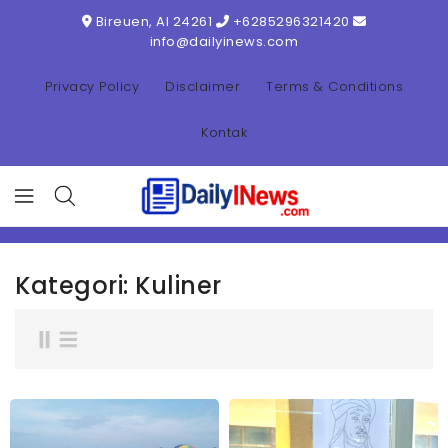
ONTENT
Bireuen, AI 24261
+6285296321420
info@dailyinews.com
Privacy Policy
Disclaimer
Terms & Conditions
Kontak
Kategori:
Kuliner