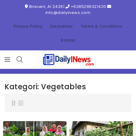
ONTENT
Bireuen, AI 24261
+6285296321420
info@dailyinews.com
Privacy Policy
Disclaimer
Terms & Conditions
Kontak
Kategori:
Vegetables