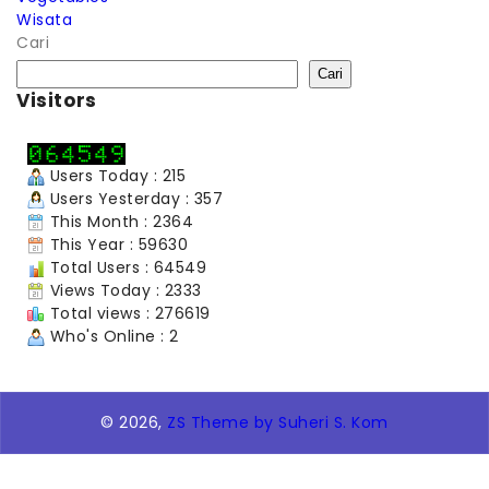
Wisata
Cari
Cari
Visitors
Users Today : 215
Users Yesterday : 357
This Month : 2364
This Year : 59630
Total Users : 64549
Views Today : 2333
Total views : 276619
Who's Online : 2
© 2026,
ZS Theme by Suheri S. Kom