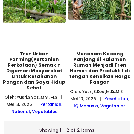
Tren Urban
Menanam Kacang
Farming(Pertanian
Panjang di Halaman
Perkotaan) Semakin
Rumah Menjadi Tren
Digemari Masyarakat
Hemat dan Produktif di
untuk Ketahanan
Tengah Kenaikan Harga
Pangan dan Gaya Hidup
Pangan
Sehat
Oleh: Yusri,S.Sos.,M.Si.,M.S |
Oleh: Yusri,S.Sos.,M.Si.,M.S |
Mei 10, 2026 |
Kesehatan
,
Mei 13, 2026 |
Pertanian
,
IQ Manusia
,
Vegetables
National
,
Vegetables
Showing 1 - 2 of 2 items