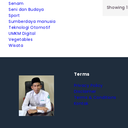
Senam
Showing 1
Seni dan Budaya
Sport
Sumberdaya manusia
Teknologi Otomotif
UMKM Digital
Vegetables
Wisata
Terms
Privacy Policy
Disclaimer
Terms & Conditions
Kontak