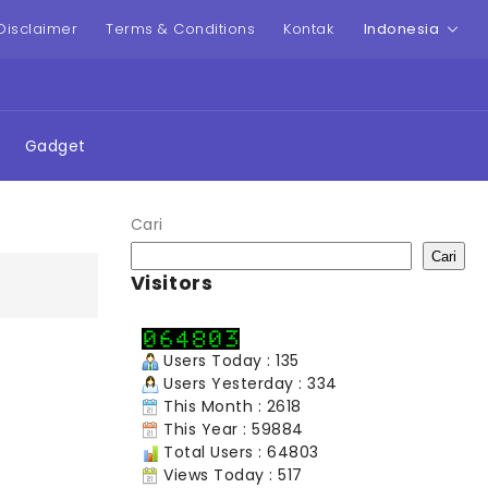
Disclaimer
Terms & Conditions
Kontak
Indonesia
Gadget
Cari
Cari
Visitors
Users Today : 135
Users Yesterday : 334
This Month : 2618
This Year : 59884
Total Users : 64803
Views Today : 517