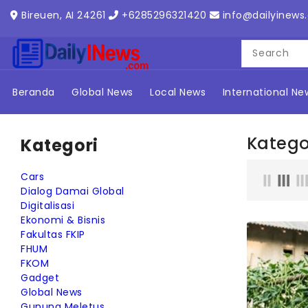
ONTENT
Bireuen, AI 24261
+6285296321420
info@dailyinews
Beranda
Global News
Local News
International Ne
Katego
Kategori
Cars
Dialog Damai Global
Digitalisasi
Ekonomi & Bisnis
Fakultas FKIP
FHUM
FKOM
Gadget
Global News
Gunung Meletus