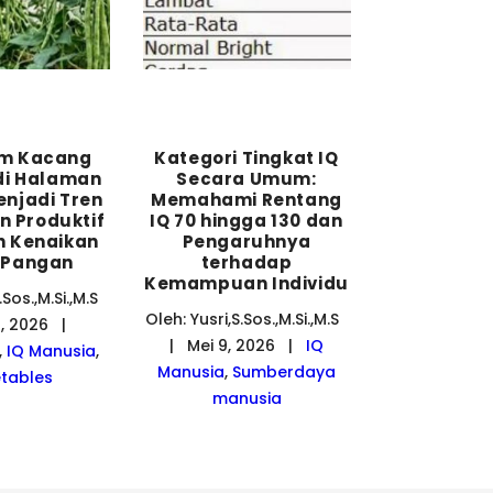
m Kacang
Kategori Tingkat IQ
di Halaman
Secara Umum:
njadi Tren
Memahami Rentang
n Produktif
IQ 70 hingga 130 dan
h Kenaikan
Pengaruhnya
 Pangan
terhadap
Kemampuan Individu
.Sos.,M.Si.,M.S
Oleh: Yusri,S.Sos.,M.Si.,M.S
0, 2026 |
| Mei 9, 2026 |
IQ
,
IQ Manusia
,
Manusia
,
Sumberdaya
tables
manusia