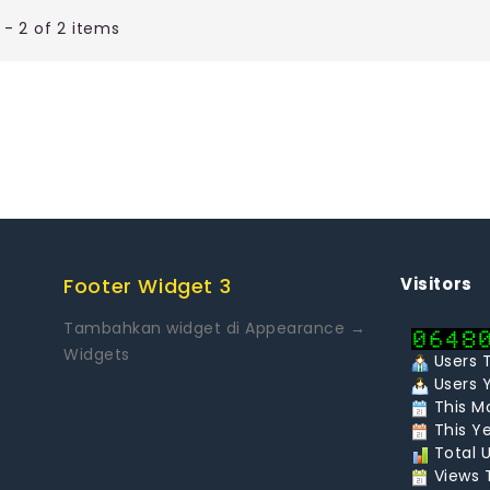
 - 2 of 2 items
Footer Widget 3
Visitors
Tambahkan widget di Appearance →
Widgets
Users T
Users Y
This Mo
This Ye
Total U
Views T