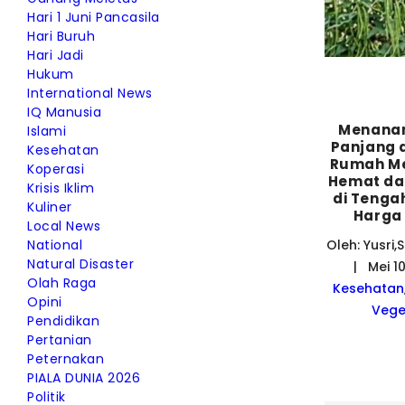
Hari 1 Juni Pancasila
Hari Buruh
Hari Jadi
Hukum
International News
IQ Manusia
Menana
Islami
Panjang 
Kesehatan
Rumah Me
Koperasi
Hemat da
Krisis Iklim
di Tenga
Kuliner
Harga
Local News
Oleh: Yusri,S
National
Natural Disaster
| Mei 1
Olah Raga
Kesehatan
Opini
Vege
Pendidikan
Pertanian
Peternakan
PIALA DUNIA 2026
Politik