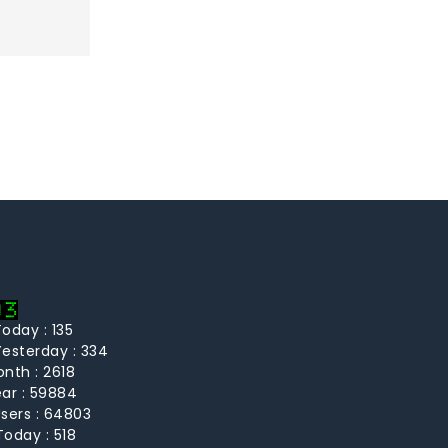
oday : 135
esterday : 334
nth : 2618
ar : 59884
sers : 64803
oday : 518