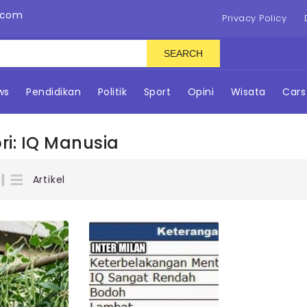
.com
Privacy Policy
SEARCH
ws
Pendidikan
Politik
Sport
Opini
Wisata
Cars
ri:
IQ Manusia
Artikel