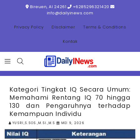
ONTENT
Bireuen, AI 24261
+6285296321420
info@dailyinews.com
Privacy Policy
Disclaimer
Terms & Conditions
Kontak
Kategori Tingkat IQ Secara Umum:
Memahami Rentang IQ 70 hingga
130 dan Pengaruhnya terhadap
Kemampuan Individu
YUSRI,S.SOS.,M.SI.,M.S
MEI 9, 2026