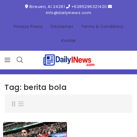
ONTENT
Bireuen, AI 24261
+6285296321420
info@dailyinews.com
Privacy Policy
Disclaimer
Terms & Conditions
Kontak
Tag:
berita bola