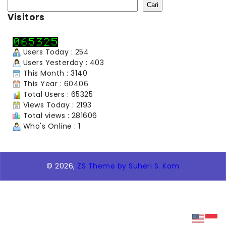
Cari
Visitors
Users Today : 254
Users Yesterday : 403
This Month : 3140
This Year : 60406
Total Users : 65325
Views Today : 2193
Total views : 281606
Who's Online : 1
© 2026,
ZS Theme by Suheri S. Kom