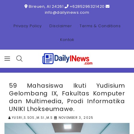
ONTENT
Bireuen, AI 24261
+6285296321420
info@dailyinews.com
Privacy Policy
Disclaimer
Terms & Conditions
Kontak
59 Mahasiswa Ikuti Yudisium
Gelombang IX, Fakultas Komputer
dan Multimedia, Prodi Informatika
UNIKI Lhokseumawe.
YUSRI,S.SOS.,M.SI.,M.S
NOVEMBER 3, 2025