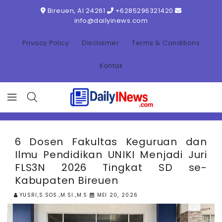
ONTENT
Bireuen, AI 24261
+6285296321420
info@dailyinews.com
Privacy Policy
Disclaimer
Terms & Conditions
Kontak
6 Dosen Fakultas Keguruan dan
Ilmu Pendidikan UNIKI Menjadi Juri
FLS3N 2026 Tingkat SD se-
Kabupaten Bireuen
YUSRI,S.SOS.,M.SI.,M.S
MEI 20, 2026