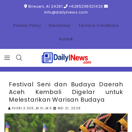
ONTENT
Bireuen, AI 24261
+6285296321420
info@dailyinews.com
Privacy Policy
Disclaimer
Terms & Conditions
Kontak
Festival Seni dan Budaya Daerah
Aceh Kembali Digelar untuk
Melestarikan Warisan Budaya
YUSRI,S.SOS.,M.SI.,M.S
MEI 21, 2026