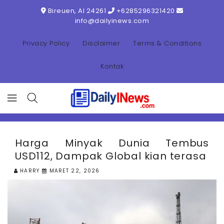
ONTENT
Bireuen, AI 24261
+6285296321420
info@dailyinews.com
Privacy Policy
Disclaimer
Terms & Conditions
Kontak
Harga Minyak Dunia Tembus
USD112, Dampak Global kian terasa
HARRY
MARET 22, 2026