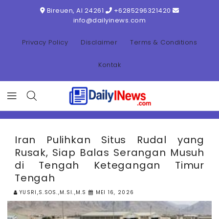
ONTENT
Bireuen, AI 24261
+6285296321420
info@dailyinews.com
Privacy Policy
Disclaimer
Terms & Conditions
Kontak
Iran Pulihkan Situs Rudal yang
Rusak, Siap Balas Serangan Musuh
di Tengah Ketegangan Timur
Tengah
YUSRI,S.SOS.,M.SI.,M.S
MEI 16, 2026