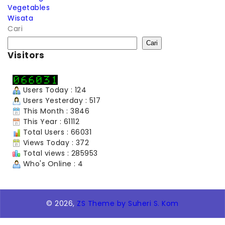
Vegetables
Wisata
Cari
Cari
Visitors
Users Today : 124
Users Yesterday : 517
This Month : 3846
This Year : 61112
Total Users : 66031
Views Today : 372
Total views : 285953
Who's Online : 4
© 2026,
ZS Theme by Suheri S. Kom