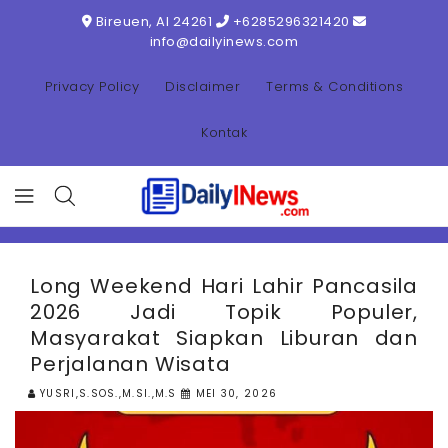
ONTENT
Bireuen, AI 24261
+6285296321420
info@dailyinews.com
Privacy Policy
Disclaimer
Terms & Conditions
Kontak
Long Weekend Hari Lahir Pancasila
2026 Jadi Topik Populer,
Masyarakat Siapkan Liburan dan
Perjalanan Wisata
YUSRI,S.SOS.,M.SI.,M.S
MEI 30, 2026