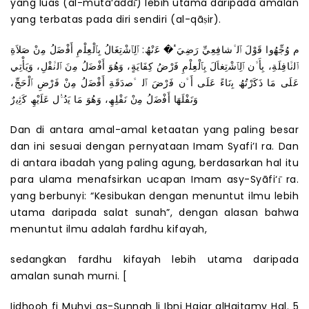
yang luas (al-muta‘addı̄) lebih utama daripada amalan
yang terbatas pada diri sendiri (al-qāṣir).
 ﱠم وُﺟِّﮭُوا ﻗَوْلَ ٱﻟ ﱠﺷﺎﻓِﻌِﻲِّ رَﺿِﻲَ ﱠُ� ﻋَﻧْﮫُ: ٱﻟِﭑﺷْﺗِﻐَﺎلُ ﺑِﭑﻟْﻌِﻠْمِ أَﻓْﺿَلُ ﻣِنْ ﺻَﻼَةِ
ٱﻟﻧﱠﺎﻓِﻠَﺔِ، ﺑِﺄَ ﱠن ٱﻟِﭑﺷْﺗِﻐﺎَلَ ﺑِﭑﻟْﻌِﻠْمِ ﻓَرْضُ ﻛِﻔَﺎﯾَﺔٍ، وَھُوَ أَﻓْﺿَلُ ﻣِنَ ٱﻟﻧﱠﻔْلِ، وَﯾَﺄْﺗِﻲ
ﻋَﻠَﻰ ﻣَﺎ ذَﻛَرْﺗُﮫُ ﺑِﻧَﺎءً ﻋَﻠَﻰ أَ ﱠن ﻓَرْضَ ٱﻟ ﱠﺻدَﻗَﺔِ أَﻓْﺿَلُ ﻣِنْ ﻓَرْضِ ٱﻟْﺣَﺞِّ،
وَﻧَﻔْﻠَﮭَﺎ أَﻓْﺿَلُ ﻣِنْ ﻧَﻔْﻠِﮫِ، وَھُوَ ﻣَﺎ ﯾَدُ ﱡل ﻋَﻠَﯾْﮫِ ﻛَﺛِﯾرٌ
Dan di antara amal-amal ketaatan yang paling besar
dan ini sesuai dengan pernyataan Imam Syafi’I ra. Dan
di antara ibadah yang paling agung, berdasarkan hal itu
para ulama menafsirkan ucapan Imam asy-Syāfi‘ı̄ ra.
yang berbunyi: “Kesibukan dengan menuntut ilmu lebih
utama daripada salat sunah”, dengan alasan bahwa
menuntut ilmu adalah fardhu kifayah,
sedangkan fardhu kifayah lebih utama daripada
amalan sunah murni. [
Iidhooh fi Muhyi as-Sunnah li Ibni Hajar alHaitamy Hal. 5