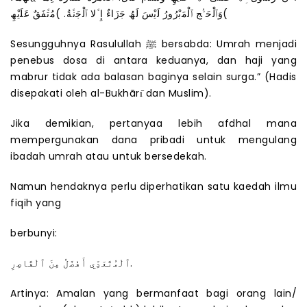
وَٱﻟْﺣَ ﱡﺞ ٱﻟْﻣَﺑْرُورُ ﻟَﯾْسَ ﻟَﮫُ ﺟَزَاءٌ إِ ﱠﻻ ٱﻟْﺟَﻧﱠﺔُ. )ﻣُﺗﱠﻔَﻖٌ ﻋَﻠَﯾْﮫِ(
Sesungguhnya Rasulullah ﷺ bersabda: Umrah menjadi
penebus dosa di antara keduanya, dan haji yang
mabrur tidak ada balasan baginya selain surga.” (Hadis
disepakati oleh al-Bukhārı̄ dan Muslim).
Jika demikian, pertanyaa lebih afdhal mana
mempergunakan dana pribadi untuk mengulang
ibadah umrah atau untuk bersedekah.
Namun hendaknya perlu diperhatikan satu kaedah ilmu
fiqih yang
berbunyi:
ٱﻟْﻣُﺗَﻌَدِّي أَﻓْﺿَلُ ﻣِنَ ٱﻟْﻘَﺎﺻِرِ.
Artinya: Amalan yang bermanfaat bagi orang lain/