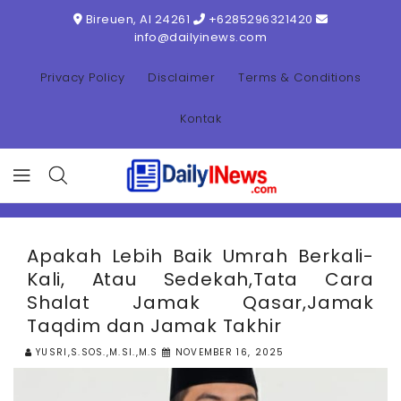
ONTENT
Bireuen, AI 24261
+6285296321420
info@dailyinews.com
Privacy Policy
Disclaimer
Terms & Conditions
Kontak
Apakah Lebih Baik Umrah Berkali-
Kali, Atau Sedekah,Tata Cara
Shalat Jamak Qasar,Jamak
Taqdim dan Jamak Takhir
YUSRI,S.SOS.,M.SI.,M.S
NOVEMBER 16, 2025