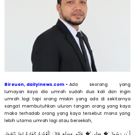
Bireuen, dailyinews.com -
Ada seorang yang
lumayan kaya dia umrah sudah dua kali dan ingin
umrah lagi tapi orang miskin yang ada di sekitarnya
sangat membutuhkan uluran tangan orang yang kaya
maka terhadab orang yang kaya tersebut mana yang
lebih utama umrah lagi atau bersekah,
أَ ﱠن رَﺳُولَ ﱠِ� ﺻَﻠﱠﻰ ﱠُ� ﻋَﻠَﯾْﮫِ وَﺳَﻠﱠمَ ﻗَﺎلَ: ٱﻟْﻌُﻣْرَةُ ﻛَﻔﱠﺎرَةٌ ﻟِﻣَﺎ ﺑَﯾْﻧَﮭُﻣَﺎ،