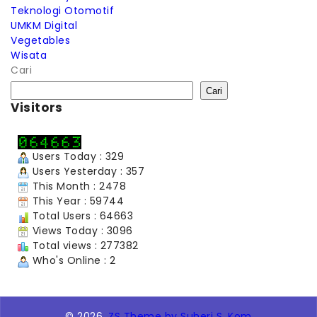
Teknologi Otomotif
UMKM Digital
Vegetables
Wisata
Cari
Cari
Visitors
Users Today : 329
Users Yesterday : 357
This Month : 2478
This Year : 59744
Total Users : 64663
Views Today : 3096
Total views : 277382
Who's Online : 2
© 2026,
ZS Theme by Suheri S. Kom