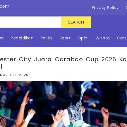
.com
Privacy Policy
SEARCH
ws
Pendidikan
Politik
Sport
Opini
Wisata
Cars
ester City Juara Carabao Cup 2026 Ka
l
MARET 23, 2026