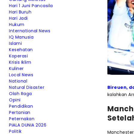
Hari 1 Juni Pancasila
Hari Buruh
Hari Jadi
Hukum
International News
IQ Manusia
Islami
Kesehatan
Koperasi
Krisis Iklim
Kuliner
Local News
National
Natural Disaster
Bireuen, d
Olah Raga
kalahkan Ar
Opini
Pendidikan
Manch
Pertanian
Setela
Peternakan
PIALA DUNIA 2026
Politik
Manchester