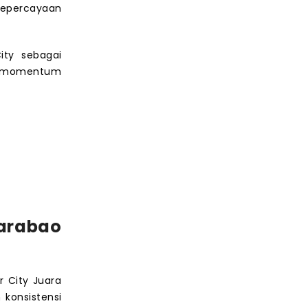
kepercayaan
ity sebagai
ki momentum
Carabao
 City Juara
konsistensi