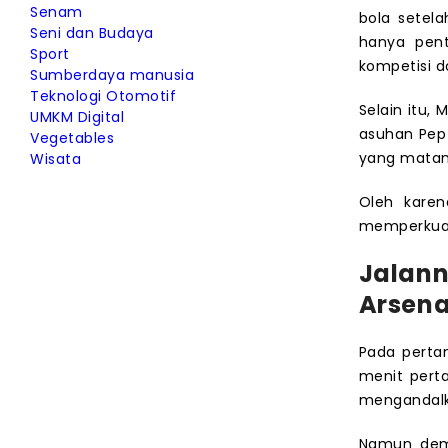
Senam
bola setel
Seni dan Budaya
hanya pent
Sport
kompetisi d
Sumberdaya manusia
Teknologi Otomotif
Selain itu,
UMKM Digital
asuhan Pep 
Vegetables
yang matan
Wisata
Oleh karen
memperkuat 
Jalan
Arsena
Pada pertan
menit pert
mengandalk
Namun demi