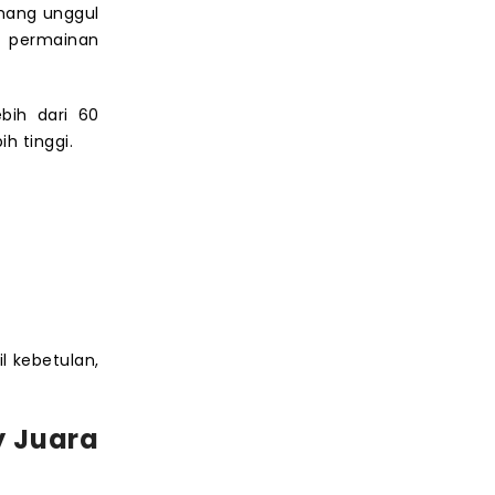
emang unggul
s permainan
bih dari 60
h tinggi.
l kebetulan,
y Juara