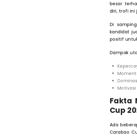
besar terh
diri, trofi 
Di samping
kandidat j
positif untu
Dampak uta
Kepercay
Momentu
Dominasi
Motivasi
Fakta 
Cup 20
Ada bebera
Carabao Cu