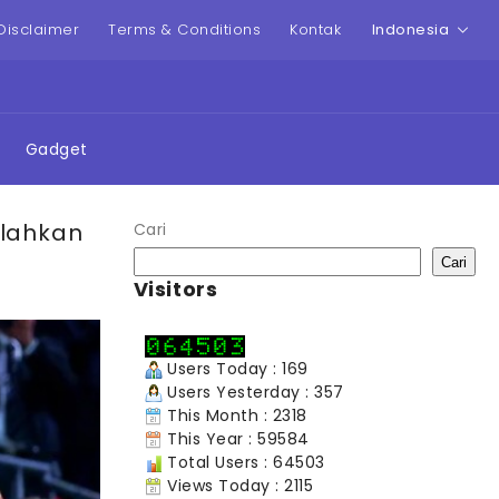
Disclaimer
Terms & Conditions
Kontak
Indonesia
Gadget
lahkan
Cari
Cari
Visitors
Users Today : 169
Users Yesterday : 357
This Month : 2318
This Year : 59584
Total Users : 64503
Views Today : 2115