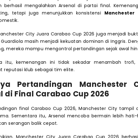
ah berhasil mengalahkan
Arsenal
di partai final. Kemenang
ing, tetapi juga menunjukkan konsistensi
Manchester 
omestik.
 Manchester City Juara Carabao Cup 2026 juga menjadi buk
Guardiola masih menjadi kekuatan dominan di Inggris. Den
g, mereka mampu mengontrol pertandingan sejak awal hing
a itu, kemenangan ini tidak sekadar menambah trofi, 
reputasi klub sebagai tim elite.
nya Pertandingan Manchester C
l di Final Carabao Cup 2026
dingan final Carabao Cup 2026, Manchester City tampil a
ama. Sementara itu, Arsenal mencoba bermain lebih hati-
an serangan balik cepat.
kian, Manchester City Juara Carabao Cup 2026 berha