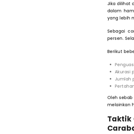
Jika diliha
dalam hamp
yang lebih 
Sebagai co
persen. Sel
Berikut beb
Penguas
Akurasi 
Jumlah 
Pertahan
Oleh sebab 
melainkan h
Taktik
Caraba