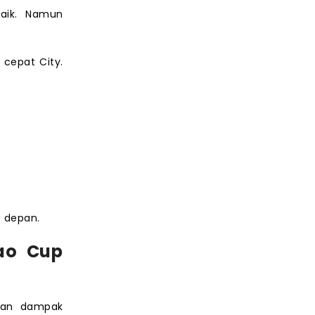
aik. Namun
 cepat City.
e depan.
ao Cup
kan dampak