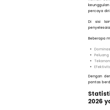
keunggulan 
percaya di
Di sisi la
penyelesai
Beberapa m
Dominas
Peluang
Tekanan 
Efektivi
Dengan dem
pantas berd
Statis
2026 