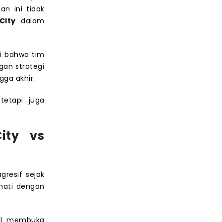
an ini tidak
City
dalam
ti bahwa tim
gan strategi
ga akhir.
tetapi juga
ity vs
gresif sejak
hati dengan
sil membuka