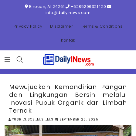
ONTENT
Bireuen, AI 24261
+6285296321420
info@dailyinews.com
Privacy Policy
Disclaimer
Terms & Conditions
Kontak
Mewujudkan Kemandirian Pangan
dan Lingkungan Bersih melalui
Inovasi Pupuk Organik dari Limbah
Ternak
YUSRI,S.SOS.,M.SI.,M.S
SEPTEMBER 26, 2025