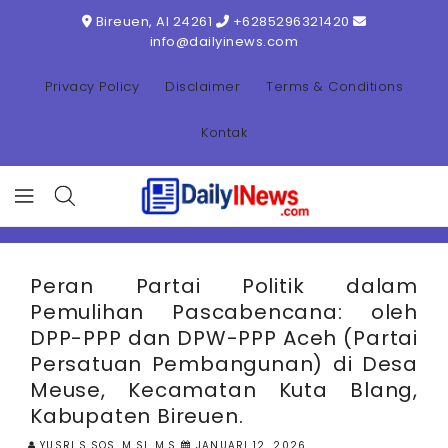
ONTENT
Bireuen, AI 24261
+6285296321420
info@dailyinews.com
Privacy Policy
Disclaimer
Terms & Conditions
Kontak
Peran Partai Politik dalam
Pemulihan Pascabencana: oleh
DPP-PPP dan DPW-PPP Aceh (Partai
Persatuan Pembangunan) di Desa
Meuse, Kecamatan Kuta Blang,
Kabupaten Bireuen.
YUSRI,S.SOS.,M.SI.,M.S
JANUARI 12, 2026