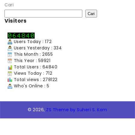
Cari
Cari
Visitors
Users Today : 172
Users Yesterday : 334
This Month : 2655
This Year : 59921
Total Users : 64840
Views Today : 712
Total views : 278122
Who's Online : 5
© 2026,
ZS Theme by Suheri S. Kom