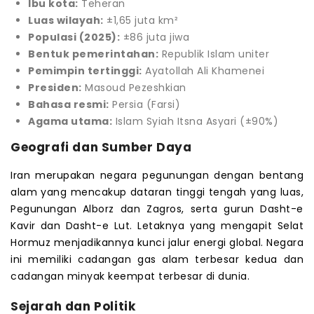
Ibu kota:
Teheran
Luas wilayah:
±1,65 juta km²
Populasi (2025):
±86 juta jiwa
Bentuk pemerintahan:
Republik Islam uniter
Pemimpin tertinggi:
Ayatollah Ali Khamenei
Presiden:
Masoud Pezeshkian
Bahasa resmi:
Persia (Farsi)
Agama utama:
Islam Syiah Itsna Asyari (±90%)
Geografi dan Sumber Daya
Iran merupakan negara pegunungan dengan bentang
alam yang mencakup dataran tinggi tengah yang luas,
Pegunungan Alborz dan Zagros, serta gurun Dasht-e
Kavir dan Dasht-e Lut. Letaknya yang mengapit Selat
Hormuz menjadikannya kunci jalur energi global. Negara
ini memiliki cadangan gas alam terbesar kedua dan
cadangan minyak keempat terbesar di dunia.
Sejarah dan Politik