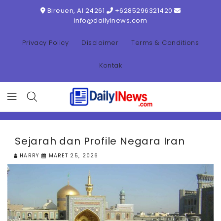
ONTENT
Bireuen, AI 24261
+6285296321420
info@dailyinews.com
Privacy Policy
Disclaimer
Terms & Conditions
Kontak
Sejarah dan Profile Negara Iran
HARRY
MARET 25, 2026