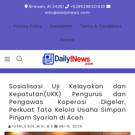
ONTENT
Bireuen, AI 24261
+6285296321420
info@dailyinews.com
Privacy Policy
Disclaimer
Terms & Conditions
Kontak
Sosialisasi Uji Kelayakan dan
Kepatutan(UKK) Pengurus dan
Pengawas Koperasi Digelar,
Perkuat Tata Kelola Usaha Simpan
Pinjam Syariah di Aceh
YUSRI,S.SOS.,M.SI.,M.S
MEI 13, 2026