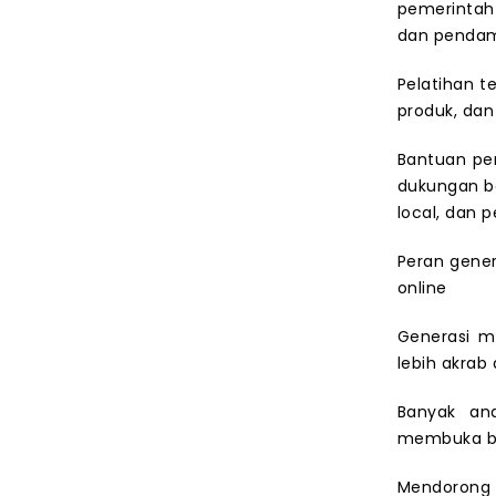
pemerintah 
dan pendam
Pelatihan t
produk, dan
Bantuan pe
dukungan be
local, dan 
Peran gene
online
Generasi m
lebih akrab
Banyak ana
membuka bis
Mendorong 