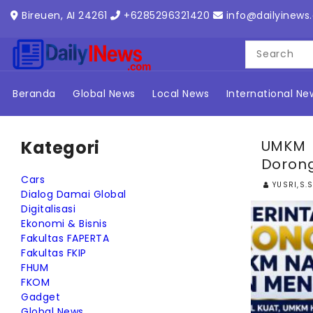
ONTENT
Bireuen, AI 24261
+6285296321420
info@dailyinews
Beranda
Global News
Local News
International Ne
Kategori
UMKM 
Dorong
Cars
YUSRI,S.S
Dialog Damai Global
Digitalisasi
Ekonomi & Bisnis
Fakultas FAPERTA
Fakultas FKIP
FHUM
FKOM
Gadget
Global News