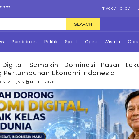
.com
Privacy Policy
SEARCH
ws
Pendidikan
Politik
Sport
Opini
Wisata
Cars
Digital Semakin Dominasi Pasar Lok
 Pertumbuhan Ekonomi Indonesia
OS.,M.SI.,M.S
MEI 18, 2026