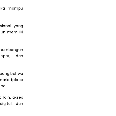
bukti mampu
sional yang
un memiliki
 membangun
cepat, dan
bang,bahwa
arketplace
nal.
lain, akses
igital, dan