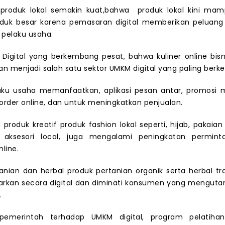
 produk lokal semakin kuat,bahwa produk lokal kini mam
duk besar karena pemasaran digital memberikan peluan
pelaku usaha.
 Digital yang berkembang pesat, bahwa kuliner online bis
 menjadi salah satu sektor UMKM digital yang paling ber
aku usaha memanfaatkan, aplikasi pesan antar, promosi me
order online, dan untuk meningkatkan penjualan.
 produk kreatif produk fashion lokal seperti, hijab, pakaian
aksesori local, juga mengalami peningkatan permint
line.
anian dan herbal produk pertanian organik serta herbal trad
sarkan secara digital dan diminati konsumen yang mengut
.
emerintah terhadap UMKM digital, program pelatihan d