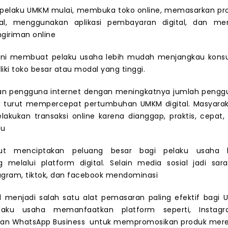
k pelaku UMKM mulai, membuka toko online, memasarkan pro
al, menggunakan aplikasi pembayaran digital, dan m
giriman online
ini membuat pelaku usaha lebih mudah menjangkau kon
iki toko besar atau modal yang tinggi.
n pengguna internet dengan meningkatnya jumlah penggu
a turut mempercepat pertumbuhan UMKM digital. Masyaraka
lakukan transaksi online karena dianggap, praktis, cepat, 
tu
but menciptakan peluang besar bagi pelaku usaha k
 melalui platform digital. Selain media sosial jadi sar
agram, tiktok, dan facebook mendominasi
l menjadi salah satu alat pemasaran paling efektif bagi U
laku usaha memanfaatkan platform seperti, Instagra
dan WhatsApp Business untuk mempromosikan produk mere