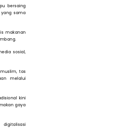
pu bersaing
g yang sama
nis makanan
kembang.
dia sosial,
 muslim, tas
aan melalui
isional kini
amakan gaya
igitalisasi