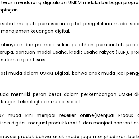
terus mendorong digitalisasi UMKM melalui berbagai progr
pingan.
ersebut meliputi, pemasaran digital, pengelolaan media socia
 manajemen keuangan digital.
mbiayaan dan promosi, selain pelatihan, pemerintah juga
rupa, bantuan modal usaha, kredit usaha rakyat (KUR), pr
pendampingan bisnis
rasi muda dalam UMKM Digital, bahwa anak muda jadi peng
uda memiliki peran besar dalam perkembangan UMKM dig
 dengan teknologi dan media sosial.
k muda kini menjadi reseller online(Menjual Produk d
nis digital, menjual produk kreatif, dan menjadi content cre
inovasi produk bahwa anak muda juga menghadirkan berba