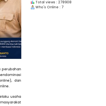
Total views : 278908
Who's Online : 7
a perubahan
 mendominasi
nline), dan
line.
pelaku usaha
 masyarakat