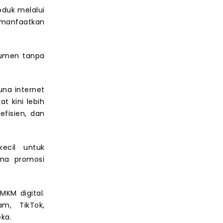
duk melalui
emanfaatkan
sumen tanpa
na internet
t kini lebih
efisien, dan
ecil untuk
ana promosi
MKM digital.
m, TikTok,
ka.