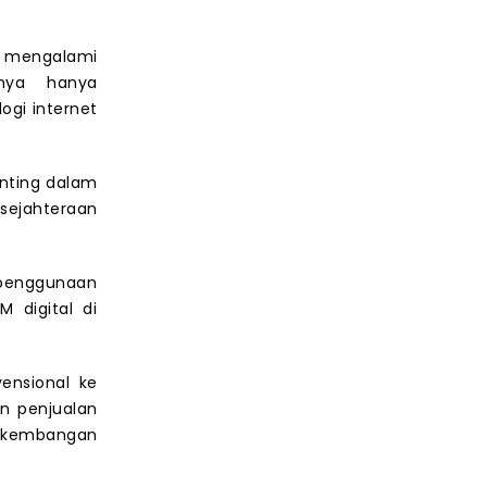
l mengalami
mnya hanya
ogi internet
enting dalam
ejahteraan
 penggunaan
 digital di
ensional ke
n penjualan
erkembangan