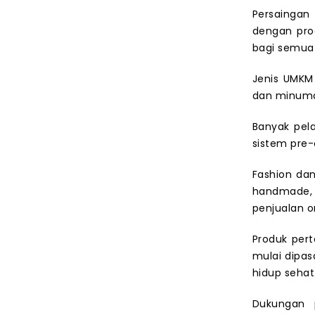
Persaingan
dengan pro
bagi semua 
Jenis UMKM
dan minuman
Banyak pel
sistem pre-
Fashion dan
handmade, 
penjualan on
Produk pert
mulai dipa
hidup sehat
Dukungan p