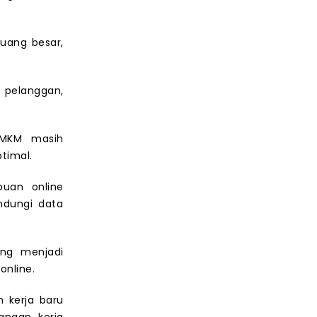
uang besar,
 pelanggan,
 UMKM masih
timal.
puan online
ndungi data
ng menjadi
online.
 kerja baru