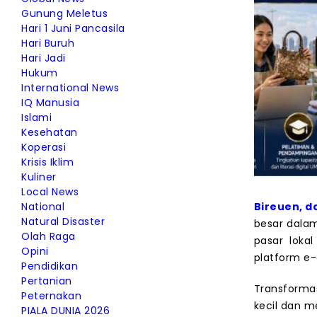
Gunung Meletus
Hari 1 Juni Pancasila
Hari Buruh
Hari Jadi
Hukum
International News
IQ Manusia
Islami
Kesehatan
Koperasi
Krisis Iklim
Kuliner
Local News
National
Bireuen, d
Natural Disaster
besar dalam
Olah Raga
pasar loka
Opini
platform e-
Pendidikan
Pertanian
Transformas
Peternakan
kecil dan 
PIALA DUNIA 2026