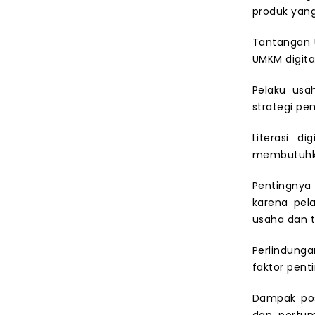
produk yang
Tantangan 
UMKM digita
Pelaku usa
strategi pe
Literasi d
membutuhkan
Pentingnya
karena pel
usaha dan t
Perlindun
faktor pent
Dampak pos