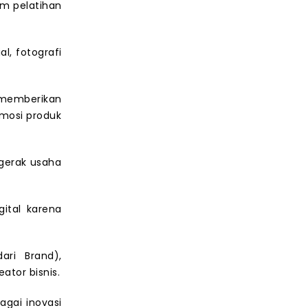
am pelatihan
l, fotografi
 memberikan
omosi produk
gerak usaha
ital karena
ari Brand),
ator bisnis.
gai inovasi