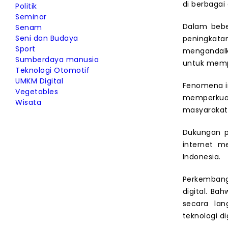
di berbagai
Politik
Seminar
Dalam bebe
Senam
Seni dan Budaya
peningkat
Sport
mengandalka
Sumberdaya manusia
untuk mempe
Teknologi Otomotif
UMKM Digital
Fenomena in
Vegetables
memperkua
Wisata
masyarakat
Dukungan p
internet m
Indonesia.
Perkembang
digital. B
secara lan
teknologi d