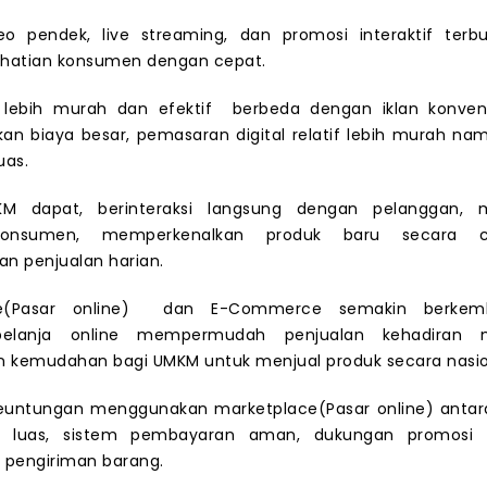
eo pendek, live streaming, dan promosi interaktif ter
rhatian konsumen dengan cepat.
lebih murah dan efektif berbeda dengan iklan konven
n biaya besar, pemasaran digital relatif lebih murah nam
uas.
KM dapat, berinteraksi langsung dengan pelanggan,
 konsumen, memperkenalkan produk baru secara 
n penjualan harian.
ce(Pasar online) dan E-Commerce semakin berkem
belanja online mempermudah penjualan kehadiran m
 kemudahan bagi UMKM untuk menjual produk secara nasio
euntungan menggunakan marketplace(Pasar online) antara 
h luas, sistem pembayaran aman, dukungan promosi d
pengiriman barang.