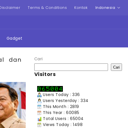
Disclaimer
Terms & Conditions
Kontak
Indonesia
Gadget
al dan
Cari
Cari
Visitors
Users Today : 336
Users Yesterday : 334
This Month : 2819
This Year : 60085
Total Users : 65004
Views Today : 1498