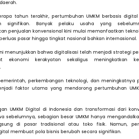
 daerah.
rapa tahun terakhir, pertumbuhan UMKM berbasis digita
an signifikan. Banyak pelaku usaha yang sebelu
n penjualan konvensional kini mulai memanfaatkan teknol
rluas pasar hingga tingkat nasional bahkan internasional.
i menunjukkan bahwa digitalisasi telah menjadi strategi p
t ekonomi kerakyatan sekaligus meningkatkan kes
.
emerintah, perkembangan teknologi, dan meningkatnya
enjadi faktor utama yang mendorong pertumbuhan UMKM
an UMKM Digital di Indonesia dan transformasi dari konv
ahwa sebelumnya, sebagian besar UMKM hanya mengandalka
gsung di pasar tradisional atau toko fisik. Namun, p
igital membuat pola bisnis berubah secara signifikan.