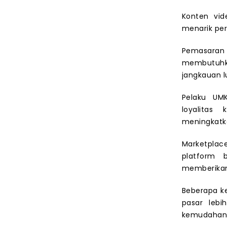
Konten vid
menarik pe
Pemasaran 
membutuhka
jangkauan l
Pelaku UM
loyalitas
meningkatka
Marketpla
platform 
memberikan
Beberapa k
pasar lebi
kemudahan 