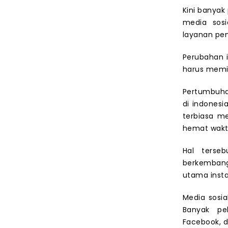
Kini banya
media sosi
layanan pen
Perubahan 
harus memil
Pertumbuha
di indonesi
terbiasa me
hemat wak
Hal terse
berkembang
utama inst
Media sosia
Banyak pe
Facebook, 