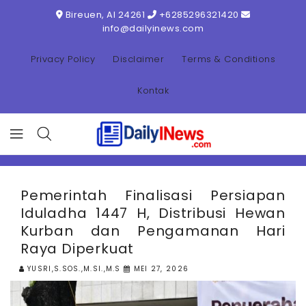
ONTENT
Bireuen, AI 24261
+6285296321420
info@dailyinews.com
Privacy Policy
Disclaimer
Terms & Conditions
Kontak
Pemerintah Finalisasi Persiapan
Iduladha 1447 H, Distribusi Hewan
Kurban dan Pengamanan Hari
Raya Diperkuat
YUSRI,S.SOS.,M.SI.,M.S
MEI 27, 2026